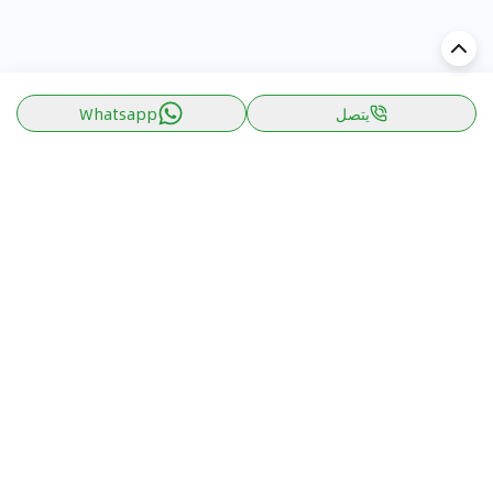
يتصل
Whatsapp
اكتشف السيارة في
عُمان
تقييمات السيارات الشائعة حسب
تقييمات السيارات الشهيرة حسب
الماركة
السلسلة
تويوتا
جيتور T2 مراجعات
جيتور
جيتور اندفاع مراجعات
نيسان
نيسان باترول مراجعات
كيا
فورد منطقة فورد مراجعات
فورد
جيتور T1 مراجعات
بي إم دبليو
بورشه بورش 911 مراجعات
هيونداي
كيا سيلتوس مراجعات
MG
نيسان كيكس مراجعات
سوزوكي
تويوتا راف 4 مراجعات
ميتسوبيشي
كيا K5 مراجعات