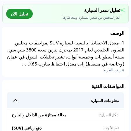
تحليل سعر السيارة
تحليل الآن
انقر للتحقق من سعر السيارة ومخاطرها
الوصف
1. معدل الاحتفاظ: بالنسبة لسيارة SUV بمواصفات مجلس
التعاون الخليجي لعام 2017 بمحرك بنزين سعة 3800 سي سي،
تحليل بيانات السوق
بستة أسطوانات وخمسة أبواب، تشير تحليلات السوق في عمان
اتصال إلى قواعد البيانات للسيارات المستعملة
(وخاصة في مسقط) إلى معدل احتفاظ يقارب 65٪.....
0
%
عرض المزيد
المواصفات الفنية
معلومات السيارة
بحالة ممتازة من الداخل والخارج
شكل السيارة:
دفع رباعي (SUV)
عدد الأبواب