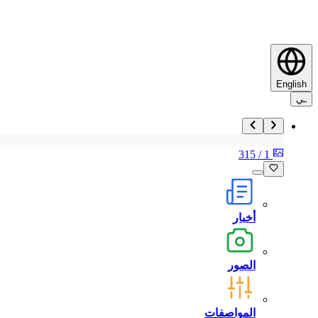
English
ـي
315
/
1
أخبار
الصور
المواصفات