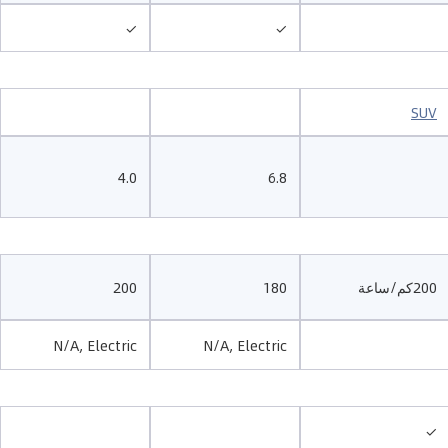
✓
✓
SUV
4.0
6.8
200كم/ساعة
180
200
N/A, Electric
N/A, Electric
✓