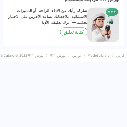
شاركنا رأيك عن الأداء، الراحة، أو المميزات
الاستثنائية. ملاحظاتك تساعد الآخرين على الاختيار
بحكمة — اترك تعليقك الآن!
كتابة تعليق
كارتي
Model Library
بورش
بورش 911
بورش 911 2023 Carrera GTS Cabriolet