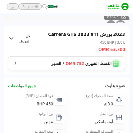
English
ـي
8384
/
1
2023 بورش 911 2023 Carrera GTS
كل
Cabriolet
الموديل
450 BHP | 3.0 L
53,700 OMR
القسط الشهري
752 OMR
/
الشهر
ضوء هايت
جميع المواصفات
سعة المحرك (لتر)
قوة الحصان (BHP)
3.0لتر
450 BHP
نوع النقل
نوع الوقود
أوتوماتيكي
بنزين
المسافة المقطوعة
سعة المقاعد