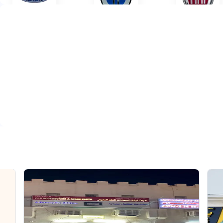
فيات
فيسكر
فورد
هوندا
هامر
هيونداي
ايفيكو
جاكوار
جيب