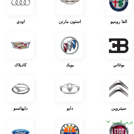
الفا روميو
استون مارتن
اودي
بوغاتي
بويك
كاديلاك
سيتروين
دايو
دايهاتسو
عرض المزيد