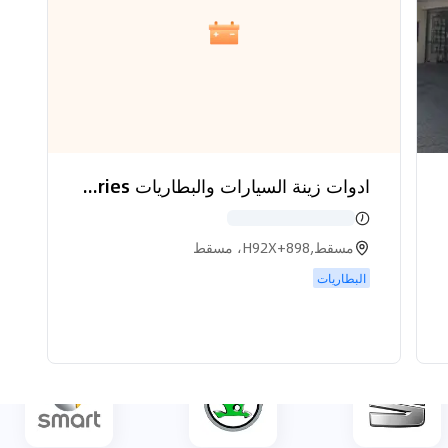
ميتسوبيشي
مورغان
نيسان
باجاني
بيجو
بلايموث
ادوات زينة السيارات والبطاريات Car decoration and Batteries
مسقط,H92X+898، مسقط
البطاريات
بروتون
رينو
رولز رويس