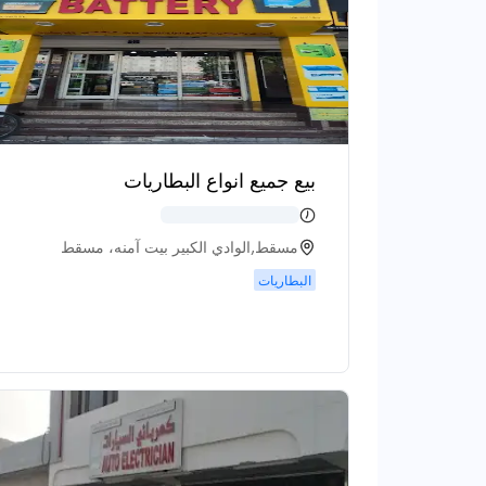
كي تي ام
كيا
بيع جميع انواع البطاريات
لانسيا
لاند روفر
مسقط,الوادي الكبير بيت آمنه، مسقط
البطاريات
ام جي
ماهيندرا