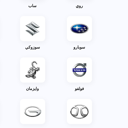
روي
ساب
سوبارو
سوزوكي
فولفو
وايزمان