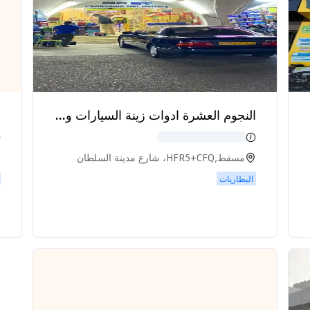
كوينجسيج
لادا
لامبورجيني
النجوم العشرة ادوات زينة السيارات وقطع الغيار وبطارات السيارات
لكزس
لينكولن
لوتس
مسقط,HFR5+CFQ، شارع مدينة السلطان
قابوس، مسقط،، مسقط
البطاريات
مازيراتي
مازدا
مكلارين