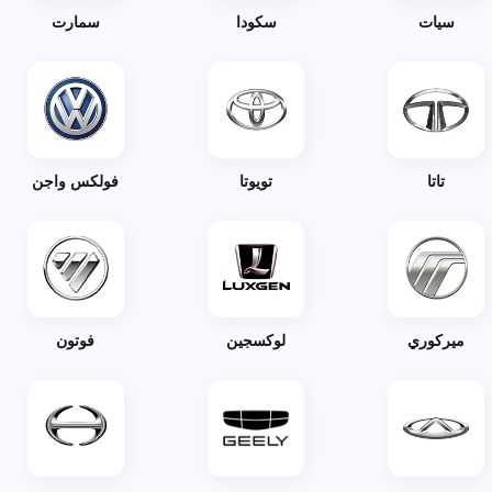
سيات
سكودا
سمارت
تاتا
تويوتا
فولكس واجن
ميركوري
لوكسجين
فوتون