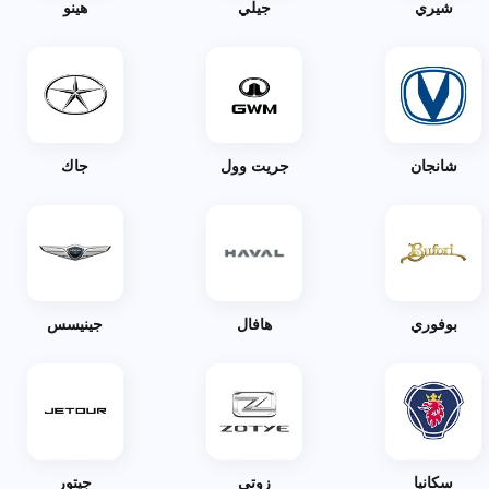
شيري
جيلي
هينو
شانجان
جريت وول
جاك
بوفوري
هافال
جينيسس
سكانيا
زوتي
جيتور