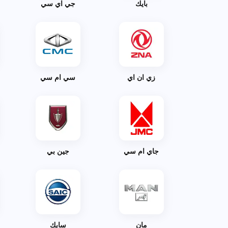
بايك
جي اي سي
زي ان اي
سي ام سي
جاي ام سي
جين بي
مان
سايك