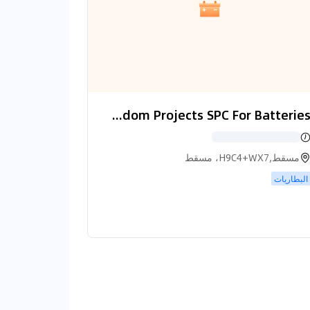
ENERGY Kingdom Projects SPC For Batteries( شركة مشاريع مملكة الطاقة للبطاريات )
مسقط,H9C4+WX7، مسقط
البطاريات