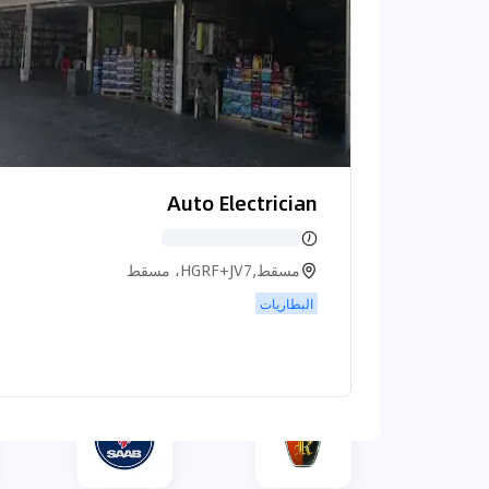
مرسيدس بنز
ميني
أولدز موبيل
اوبل
Auto Electrician
مسقط,HGRF+JV7، مسقط
البطاريات
بونتياك
بورش