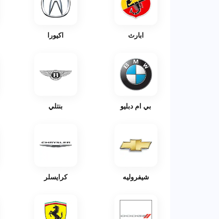
ابارث
اكيورا
بي ام دبليو
بنتلي
شيفروليه
كرايسلر